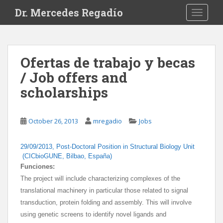
S
Dr. Mercedes Regadío
TOGGLE
k
i
p
t
Ofertas de trabajo y becas
o
/ Job offers and
m
a
scholarships
i
n
c
October 26, 2013
mregadio
Jobs
o
n
29/09/2013,
Post-Doctoral Position in Structural Biology Unit
t
(CICbioGUNE, Bilbao, España)
e
Funciones:
n
The project will include characterizing complexes of the
t
translational machinery in particular those related to signal
transduction, protein folding and assembly. This will involve
using genetic screens to identify novel ligands and