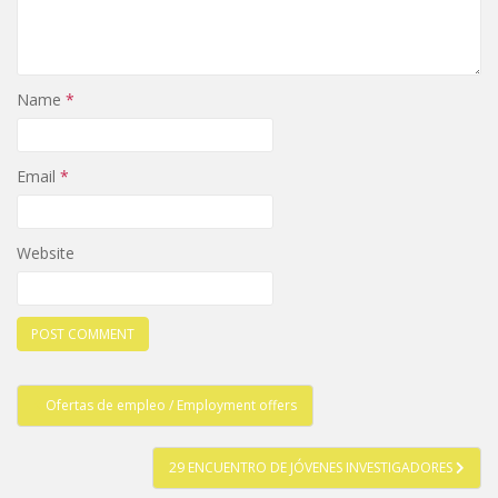
Name
*
Email
*
Website
Post
Ofertas de empleo / Employment offers
navigation
29 ENCUENTRO DE JÓVENES INVESTIGADORES