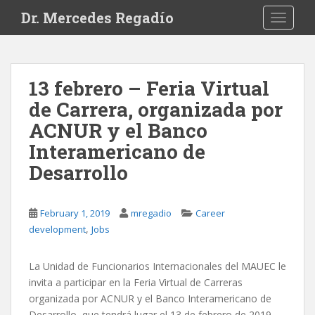
S
Dr. Mercedes Regadío
TOGGLE
k
i
p
t
13 febrero – Feria Virtual
o
de Carrera, organizada por
m
a
ACNUR y el Banco
i
Interamericano de
n
Desarrollo
c
o
n
February 1, 2019
mregadio
Career
t
,
development
Jobs
e
n
t
La Unidad de Funcionarios Internacionales del MAUEC le
invita a participar en la Feria Virtual de Carreras
organizada por ACNUR y el Banco Interamericano de
Desarrollo, que tendrá lugar el 13 de febrero de 2019.